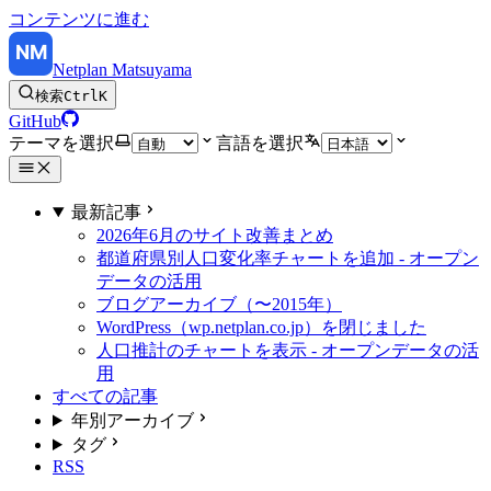
コンテンツに進む
Netplan Matsuyama
検索
Ctrl
K
GitHub
テーマを選択
言語を選択
最新記事
2026年6月のサイト改善まとめ
都道府県別人口変化率チャートを追加 - オープン
データの活用
ブログアーカイブ（〜2015年）
WordPress（wp.netplan.co.jp）を閉じました
人口推計のチャートを表示 - オープンデータの活
用
すべての記事
年別アーカイブ
タグ
RSS